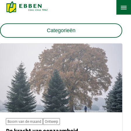
Harmen Kraai
Categorieën
OVER EBBEN
OPLOSSINGEN
Alle blogs
ASSORTIMENT
Boom van de maand
PROJECTEN
Klimaatadaptatie & Leefomgeving
KENNISBANK
Nazorg
Ontwerp
Boom van de maand
Ontwerp
Overig
De kracht van eenzaamheid